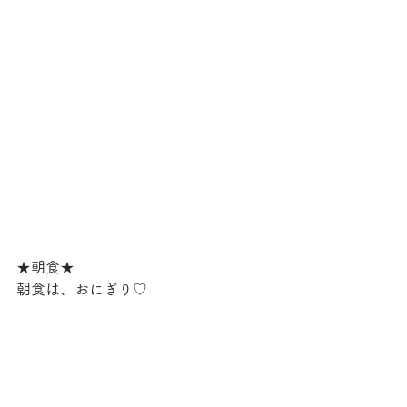
★朝食★
朝食は、おにぎり♡