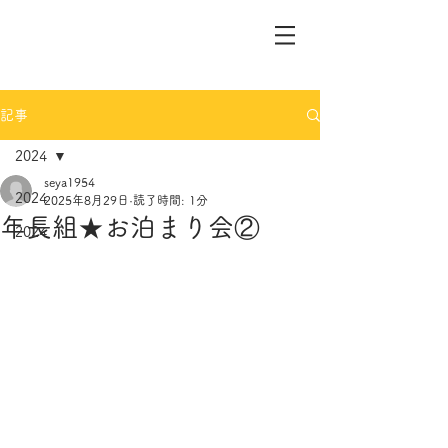
記事
2024
seya1954
2024
2025年8月29日
読了時間: 1分
年長組★お泊まり会②
2024