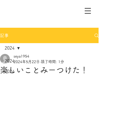
記事
2024
seya1954
2024
2024年5月22日
読了時間: 1分
楽しいことみーつけた！
2024