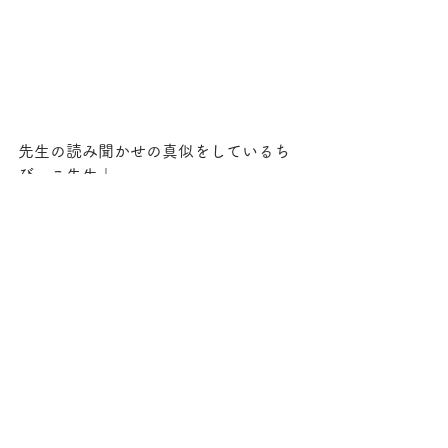
先生の読み聞かせの真似をしているち
びっこ先生↓
金曜日は園外保育があります！！バス