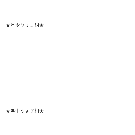
★年少ひよこ組★
★年中うさぎ組★