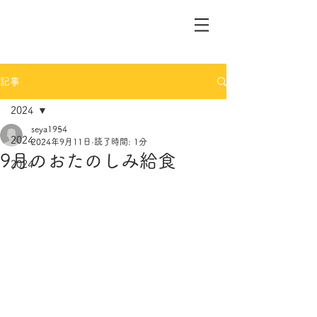
記事
2024
seya1954
2024
2024年9月11日
読了時間: 1分
9月のおたのしみ給食
2024