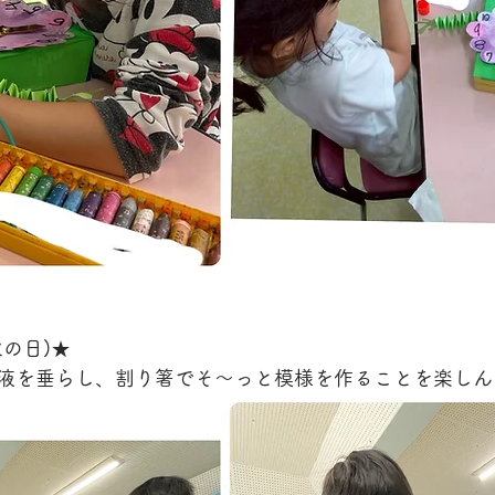
の日)★
液を垂らし、割り箸でそ〜っと模様を作ることを楽しん