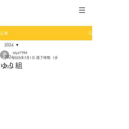
記事
2024
seya1954
2024
2025年7月1日
読了時間: 1分
ゆり組
2024