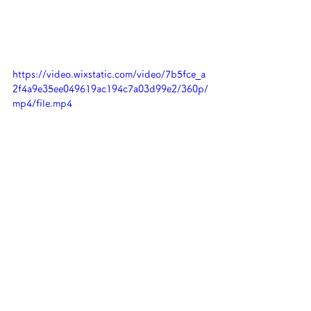
https://video.wixstatic.com/video/7b5fce_a
2f4a9e35ee049619ac194c7a03d99e2/360p/
mp4/file.mp4