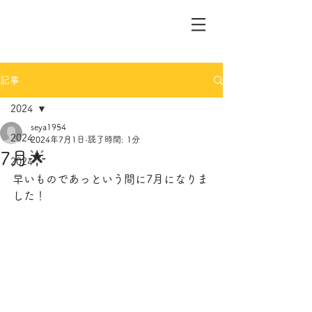
記事
2024
seya1954
2024
2024年7月1日
読了時間: 1分
7月🌟
2024
早いものであっという間に7月になりま
した！